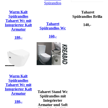
Spürandlos
Warm Kalt
Taharet
Spülrandlos
Spülrandlos Brilla
Taharet Wc mit
Taharet
140,-
Integrierter Kalt
Spülrandlos Wc
Armatur
160,-
180,-
Warm Kalt
Spülrandlos
Taharet Wc mit
Integrierter Kalt
Taharet Stand Wc
Armatur
Spülrandlos mit
Integrierter
180,-
Armatur und Soft